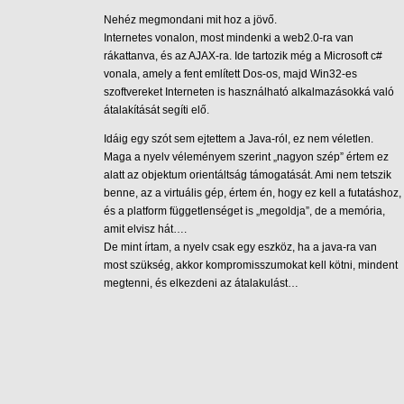
Nehéz megmondani mit hoz a jövő.
Internetes vonalon, most mindenki a web2.0-ra van
rákattanva, és az AJAX-ra. Ide tartozik még a Microsoft c#
vonala, amely a fent említett Dos-os, majd Win32-es
szoftvereket Interneten is használható alkalmazásokká való
átalakítását segíti elő.
Idáig egy szót sem ejtettem a Java-ról, ez nem véletlen.
Maga a nyelv véleményem szerint „nagyon szép” értem ez
alatt az objektum orientáltság támogatását. Ami nem tetszik
benne, az a virtuális gép, értem én, hogy ez kell a futatáshoz,
és a platform függetlenséget is „megoldja”, de a memória,
amit elvisz hát….
De mint írtam, a nyelv csak egy eszköz, ha a java-ra van
most szükség, akkor kompromisszumokat kell kötni, mindent
megtenni, és elkezdeni az átalakulást…