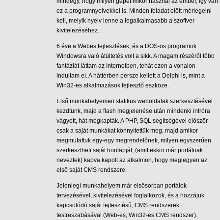
mindegy, hogy milyen gépet mikor használ az ember, így van
ez a programnyelvekkel is. Minden feladat előtt mérlegelni
kell, melyik nyelv lenne a legalkalmasabb a szoftver
kivitelezéséhez.
6 éve a Webes fejlesztések, és a DOS-os programok
Windowsra való átültetés volt a sikk. A magam részéről több
fantáziát láttam az Internetben, tehát ezen a vonalon
indultam el. A háttérben persze kellett a Delphi is, mint a
Win32-es alkalmazások fejlesztő eszköze.
Első munkahelyemen statikus weboldalak szerkesztésével
kezdtünk, majd a flash megjelenése után mindenki intróra
vágyott, hát megkapták. A PHP, SQL segítségével először
csak a saját munkákat könnyítettük meg, majd amikor
megmutattuk egy-egy megrendelőnek, milyen egyszerűen
szerkesztheti saját honlapját, (amit ekkor már portálnak
neveztek) kapva kapott az alkalmon, hogy meglegyen az
első saját CMS rendszere.
Jelenlegi munkahelyem már elsősorban portálok
tervezésével, kivitelezésével foglalkozok, és a hozzájuk
kapcsolódó saját fejlesztésű, CMS rendszerek
testreszabásával (Web-es, Win32-es CMS rendszer).